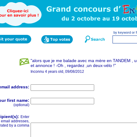
by keyword or f
"alors que je me balade avec ma mère en TANDEM , un 
et annonce ! -Oh , regardez ,un deux-vélo !"
Inconnu 4 years old, 09/08/2012
email address:
our first name:
(optional)
ipient(s):
Enter
email addresses,
rated by a comma