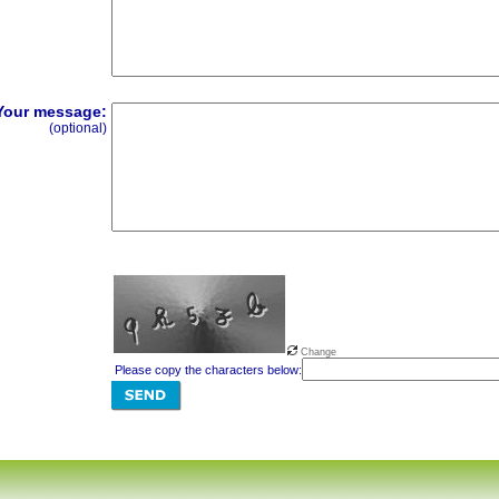
Your message:
(optional)
Change
Please copy the characters below: