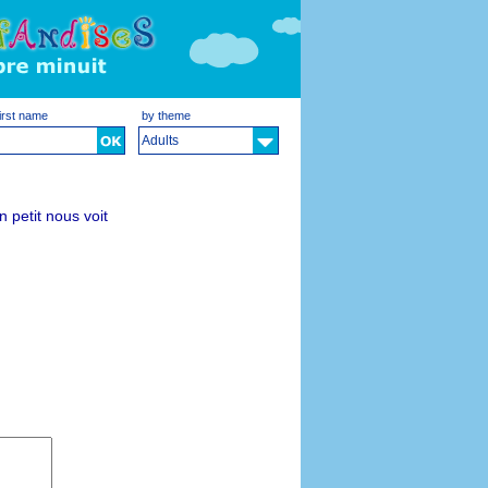
irst name
by theme
Adults
petit nous voit