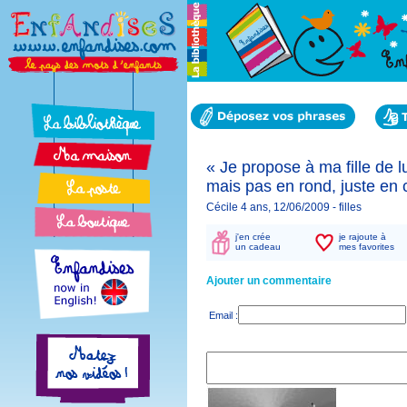
« Je propose à ma fille de l
mais pas en rond, juste en c
Cécile 4 ans, 12/06/2009 -
filles
j'en crée
je rajoute à
un cadeau
mes favorites
Ajouter un commentaire
Email :