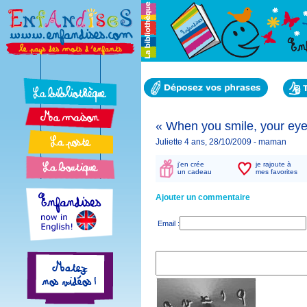
« When you smile, your eye
Juliette 4 ans, 28/10/2009 -
maman
j'en crée
je rajoute à
un cadeau
mes favorites
Ajouter un commentaire
Email :