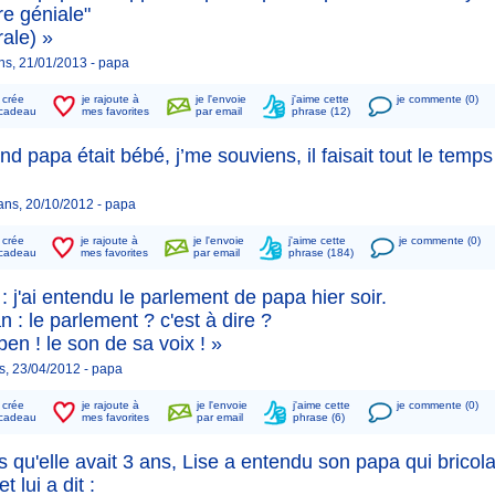
re géniale"
ale) »
ans, 21/01/2013 -
papa
n crée
je rajoute à
je l'envoie
j'aime cette
je commente (0)
cadeau
mes favorites
par email
phrase (12)
d papa était bébé, j’me souviens, il faisait tout le temp
 ans, 20/10/2012 -
papa
n crée
je rajoute à
je l'envoie
j'aime cette
je commente (0)
cadeau
mes favorites
par email
phrase (184)
: j'ai entendu le parlement de papa hier soir.
: le parlement ? c'est à dire ?
ben ! le son de sa voix ! »
s, 23/04/2012 -
papa
n crée
je rajoute à
je l'envoie
j'aime cette
je commente (0)
cadeau
mes favorites
par email
phrase (6)
s qu'elle avait 3 ans, Lise a entendu son papa qui bricola
 et lui a dit :