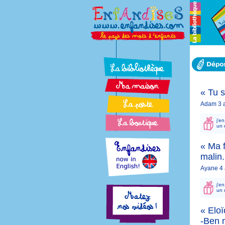
« Tu 
Adam 3 a
j'e
un 
« Ma f
malin.
Ayane 4 
j'e
un 
« Eloï
-Ben m