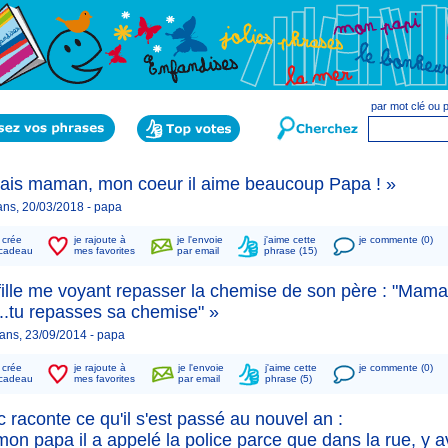
par mot clé ou
sais maman, mon coeur il aime beaucoup Papa ! »
ns, 20/03/2018 -
papa
n crée
je rajoute à
je l'envoie
j'aime cette
je commente (0)
cadeau
mes favorites
par email
phrase (15)
ille me voyant repasser la chemise de son père : "Maman
..tu repasses sa chemise" »
ans, 23/09/2014 -
papa
n crée
je rajoute à
je l'envoie
j'aime cette
je commente (0)
cadeau
mes favorites
par email
phrase (5)
c raconte ce qu'il s'est passé au nouvel an :
on papa il a appelé la police parce que dans la rue, y a