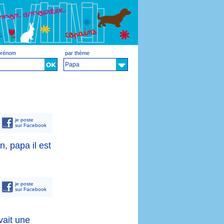
 prénom
par thème
Papa
je poste
sur Facebook
, papa il est
je poste
sur Facebook
vait une