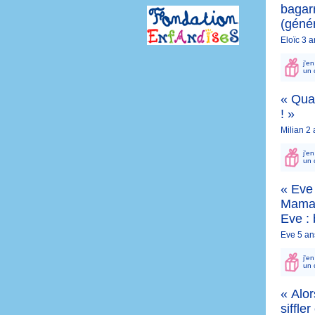
bagar
(génér
Eloïc 3 
j'e
un 
« Quan
! »
Milian 2
j'e
un 
« Eve 
Maman 
Eve : 
Eve 5 an
j'e
un 
« Alor
siffler