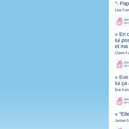
"- Pap
Lise 3 a
j'e
un 
« En d
lui po
et ma 
Claire 4
j'e
un 
« Eve 
lui ça
Eve 4 an
j'e
un 
« "Ell
Jordan 5