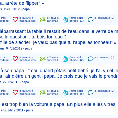
a, arrête de flipper" »
ns, 15/03/2012 -
papa
n crée
je rajoute à
je l'envoie
j'aime cette
je commente (0)
cadeau
mes favorites
par email
phrase (31)
ébarrassant la table il restait de l'eau dans le verre de 
se la question : tu bois ton eau ?
fille de s'écrier "je veux pas que tu l'appelles tonneau" »
 ans, 04/02/2012 -
papa
n crée
je rajoute à
je l'envoie
j'aime cette
je commente (0)
cadeau
mes favorites
par email
phrase (42)
à son papa : "moi, quand j'étais petit bébé, je t'ai vu et j
 a l'air d'être un gentil papa. Je crois que je vais le prendr
s, 22/12/2011 -
papa
n crée
je rajoute à
je l'envoie
j'aime cette
je commente (0)
cadeau
mes favorites
par email
phrase (58)
e est trop bien la voiture à papa. En plus elle a les vitres
 ans, 14/12/2011 -
papa