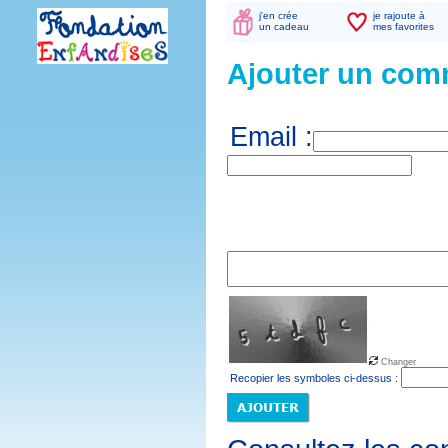
j'en crée
je rajoute à
un cadeau
mes favorites
Ajouter un com
Email :
Changer
Recopier les symboles ci-dessus :