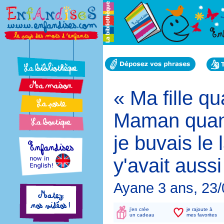
« Ma fille qu
Maman quand
je buvais le 
y'avait aussi
Ayane 3 ans, 23
j'en crée
je rajoute à
un cadeau
mes favorites