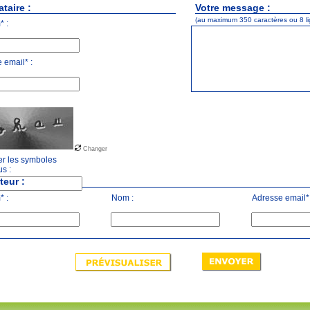
taire :
Votre message :
(au maximum 350 caractères ou 8 li
 :
 email* :
Changer
r les symboles
us :
teur :
 :
Nom :
Adresse email* 