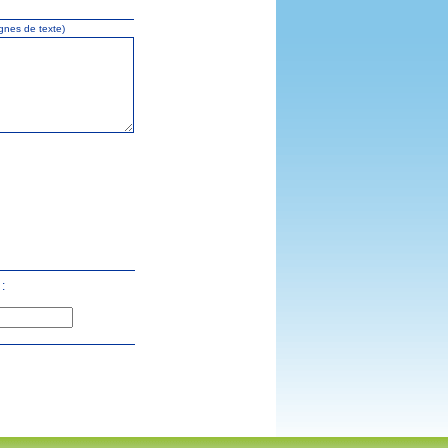
gnes de texte)
: