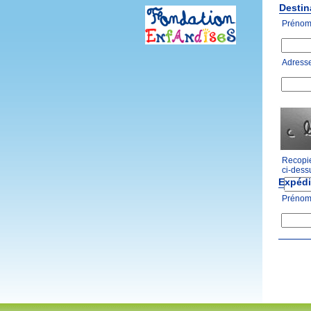
Destina
Prénom*
Adresse
Recopie
ci-dess
Expédi
Prénom*