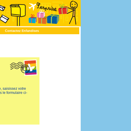
Contactez Enfandises
, saisissez votre
 le formulaire ci-