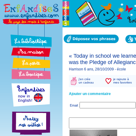
« Today in school we learne
was the Pledge of Allegianc
Harrison 6 ans, 28/10/2009 -
école
j'en crée
je rajoute à
un cadeau
mes favorites
Ajouter un commentaire
Email :