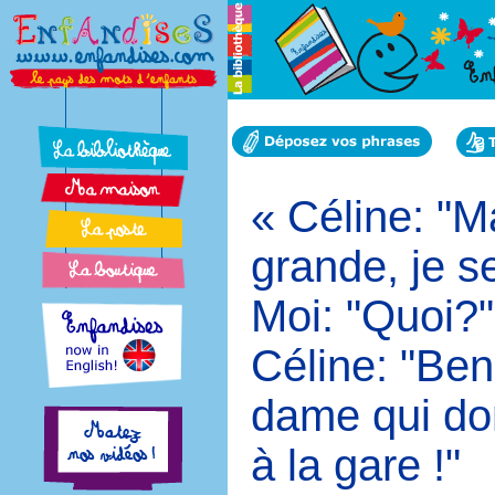
« Céline: "
grande, je s
Moi: "Quoi?"
Céline: "Ben
dame qui don
à la gare !"