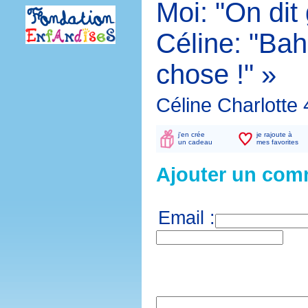
Moi: "On dit 
Céline: "Bah
chose !" »
Céline Charlotte
j'en crée
je rajoute à
un cadeau
mes favorites
Ajouter un com
Email :