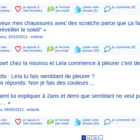
n crée
je rajoute à
je l'envoie
j'aime cette
je commente (0)
cadeau
mes favorites
par email
phrase (5)
veux mes chaussures avec des scratchs parce que ça fait
réveiller le soleil" »
 ans, 16/10/2013 -
enfants
n crée
je rajoute à
je l'envoie
j'aime cette
je commente (0)
cadeau
mes favorites
par email
phrase (18)
part chez la nounou et Leïa commence à pleurer c'est d
 dis : Leïa tu fais semblant de pleurer ?
e réponds: Non je fais des couleurs ...
nt lui expliquer à 2ans et demi que semblant ne veut p
... »
ns, 06/09/2013 -
enfants
n crée
je rajoute à
je l'envoie
j'aime cette
je commente (0)
cadeau
mes favorites
par email
phrase (16)
1
2
3
»