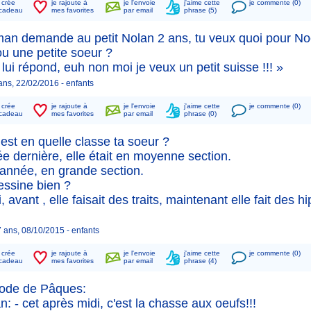
n crée
je rajoute à
je l'envoie
j'aime cette
je commente (0)
cadeau
mes favorites
par email
phrase (5)
an demande au petit Nolan 2 ans, tu veux quoi pour Noel
ou une petite soeur ?
lui répond, euh non moi je veux un petit suisse !!! »
ans, 22/02/2016 -
enfants
n crée
je rajoute à
je l'envoie
j'aime cette
je commente (0)
cadeau
mes favorites
par email
phrase (0)
 est en quelle classe ta soeur ?
e dernière, elle était en moyenne section.
 année, en grande section.
essine bien ?
, avant , elle faisait des traits, maintenant elle fait des
 ans, 08/10/2015 -
enfants
n crée
je rajoute à
je l'envoie
j'aime cette
je commente (0)
cadeau
mes favorites
par email
phrase (4)
iode de Pâques:
 - cet après midi, c'est la chasse aux oeufs!!!