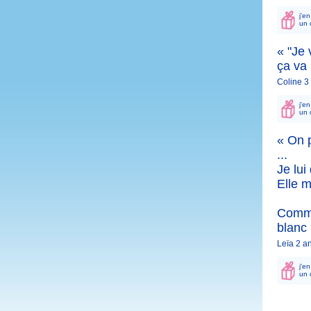
j'e
un 
« "Je 
ça va 
Coline 3
j'e
un 
« On 
...
Je lui
Elle m
Comme
blanc .
Leïa 2 a
j'e
un 