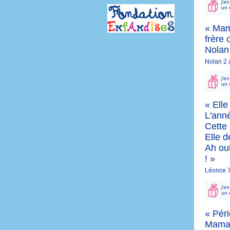
j'e
un 
« Mam
frère 
Nolan 
Nolan 2 
j'e
un 
« Elle
L'anné
Cette
Elle d
Ah oui
! »
Léonce 7
j'e
un 
« Pér
Maman: