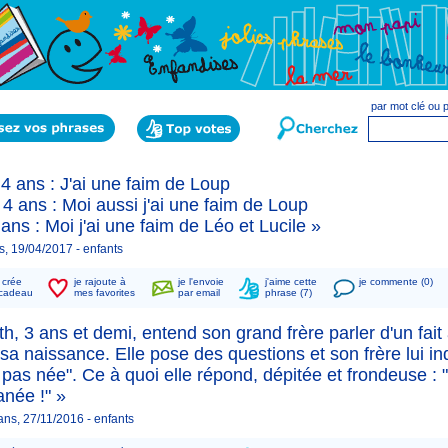
par mot clé ou
4 ans : J'ai une faim de Loup
 4 ans : Moi aussi j'ai une faim de Loup
ans : Moi j'ai une faim de Léo et Lucile »
s, 19/04/2017 -
enfants
n crée
je rajoute à
je l'envoie
j'aime cette
je commente (0)
cadeau
mes favorites
par email
phrase (7)
th, 3 ans et demi, entend son grand frère parler d'un fait
sa naissance. Elle pose des questions et son frère lui ind
s pas née". Ce à quoi elle répond, dépitée et frondeuse : "
anée !" »
 ans, 27/11/2016 -
enfants