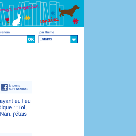
 prénom
par thème
Enfants
je poste
sur Facebook
 ayant eu lieu
ique : "Toi,
Nan, j'étais