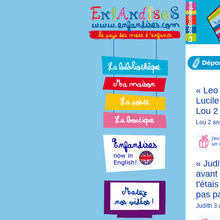
« Leo 
Lucile
Lou 2 
Lou 2 an
j'e
un 
« Judi
avant 
t'étai
pas p
Judith 3