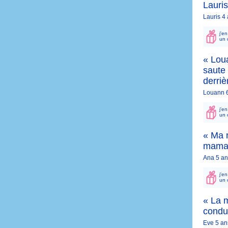
Lauris
Lauris 4
j'e
un 
« Loua
saute 
derrièr
Louann 6
j'e
un 
« Ma n
maman 
Ana 5 an
j'e
un 
« La 
conduc
Eve 5 an