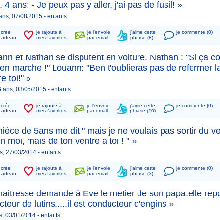
, 4 ans: - Je peux pas y aller, j'ai pas de fusil! »
 ans, 07/08/2015 -
enfants
n crée
je rajoute à
je l'envoie
j'aime cette
je commente (0)
cadeau
mes favorites
par email
phrase (8)
nn et Nathan se disputent en voiture. Nathan : "Si ça co
en marche !" Louann: "Ben t'oublieras pas de refermer l
e toi!" »
 ans, 03/05/2015 -
enfants
n crée
je rajoute à
je l'envoie
j'aime cette
je commente (0)
cadeau
mes favorites
par email
phrase (20)
ièce de 5ans me dit " mais je ne voulais pas sortir du v
moi, mais de ton ventre a toi ! " »
s, 27/03/2014 -
enfants
n crée
je rajoute à
je l'envoie
j'aime cette
je commente (0)
cadeau
mes favorites
par email
phrase (3)
maitresse demande à Eve le metier de son papa.elle rep
teur de lutins.....il est conducteur d'engins »
s, 03/01/2014 -
enfants