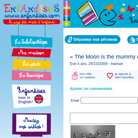
« The Moon is the mummy of
Eve 4 ans, 28/10/2009 -
maman
j'en crée
je rajoute à
un cadeau
mes favorites
Ajouter un commentaire
Email :